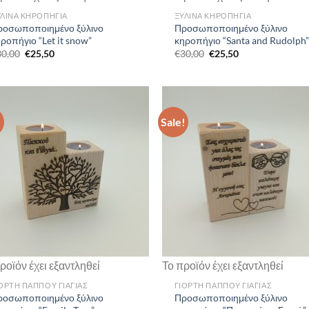
ΥΛΙΝΑ ΚΗΡΟΠΗΓΙΑ
ΞΥΛΙΝΑ ΚΗΡΟΠΗΓΙΑ
ροσωποποιημένο ξύλινο
Προσωποποιημένο ξύλινο
ροπήγιο “Let it snow”
κηροπήγιο “Santa and Rudolph”
Original
Current
Original
Current
30,00
€
25,50
€
30,00
€
25,50
price
price
price
price
was:
is:
was:
is:
€30,00.
€25,50.
€30,00.
€25,50.
!
Sale!
ροϊόν έχει εξαντληθεί
Το προϊόν έχει εξαντληθεί
ΟΡΤΗ ΠΑΠΠΟΥ ΓΙΑΓΙΑΣ
ΓΙΟΡΤΗ ΠΑΠΠΟΥ ΓΙΑΓΙΑΣ
ροσωποποιημένο ξύλινο
Προσωποποιημένο ξύλινο