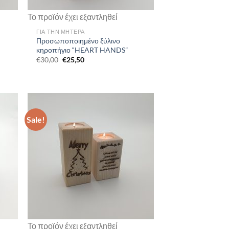
Το προϊόν έχει εξαντληθεί
ΓΙΑ ΤΗΝ ΜΗΤΕΡΑ
Προσωποποιημένο ξύλινο
κηροπήγιο “HEART HANDS”
Original
Current
€
30,00
€
25,50
price
price
was:
is:
€30,00.
€25,50.
Sale!
Το προϊόν έχει εξαντληθεί