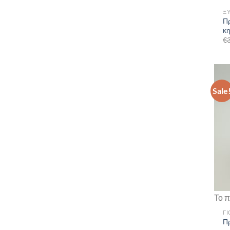
Ξ
Π
κη
€
Sale
Το π
ΓΙ
Π