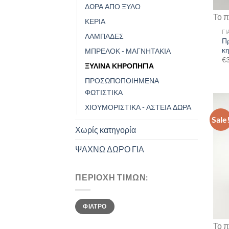
ΔΩΡΑ ΑΠΟ ΞΥΛΟ
Το π
ΚΕΡΙΑ
ΓΙ
ΛΑΜΠΑΔΕΣ
Π
κ
ΜΠΡΕΛΟΚ - ΜΑΓΝΗΤΑΚΙΑ
€
ΞΥΛΙΝΑ ΚΗΡΟΠΗΓΙΑ
ΠΡΟΣΩΠΟΠΟΙΗΜΕΝΑ
ΦΩΤΙΣΤΙΚΑ
ΧΙΟΥΜΟΡΙΣΤΙΚΑ - ΑΣΤΕΙΑ ΔΩΡΑ
Sale
Χωρίς κατηγορία
ΨΑΧΝΩ ΔΩΡΟ ΓΙΑ
ΠΕΡΙΟΧΗ ΤΙΜΩΝ:
Min
Max
ΦΙΛΤΡΟ
price
price
Το π