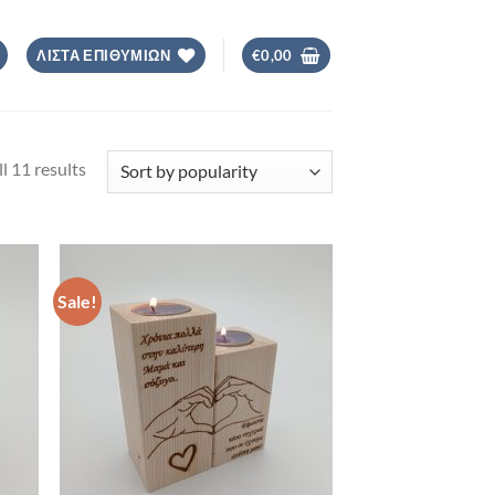
ΛΙΣΤΑ ΕΠΙΘΥΜΙΩΝ
€
0,00
Sorted
l 11 results
by
popularity
Sale!