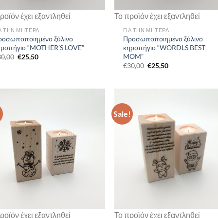
ροϊόν έχει εξαντληθεί
Το προϊόν έχει εξαντληθεί
Α ΤΗΝ ΜΗΤΕΡΑ
ΓΙΑ ΤΗΝ ΜΗΤΕΡΑ
ροσωποποιημένο ξύλινο
Προσωποποιημένο ξύλινο
ηροπήγιο “MOTHER’S LOVE”
κηροπήγιο “WORDLS BEST
MOM”
Original
Current
30,00
€
25,50
price
price
Original
Current
€
30,00
€
25,50
was:
is:
price
price
€30,00.
€25,50.
was:
is:
€30,00.
€25,50.
!
Sale!
ροϊόν έχει εξαντληθεί
Το προϊόν έχει εξαντληθεί