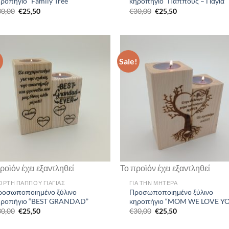
ροπήγιο “Family Tree”
κηροπήγιο “Παππούς – Γιαγιά”
Original
Current
Original
Current
30,00
€
25,50
€
30,00
€
25,50
price
price
price
price
was:
is:
was:
is:
€30,00.
€25,50.
€30,00.
€25,50.
!
Sale!
ροϊόν έχει εξαντληθεί
Το προϊόν έχει εξαντληθεί
ΟΡΤΗ ΠΑΠΠΟΥ ΓΙΑΓΙΑΣ
ΓΙΑ ΤΗΝ ΜΗΤΕΡΑ
ροσωποποιημένο ξύλινο
Προσωποποιημένο ξύλινο
ηροπήγιο “BEST GRANDAD”
κηροπήγιο “MOM WE LOVE Y
Original
Current
Original
Current
30,00
€
25,50
€
30,00
€
25,50
price
price
price
price
was:
is:
was:
is: