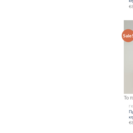
κη
€
Sale
Το π
ΓΙ
Π
κ
€