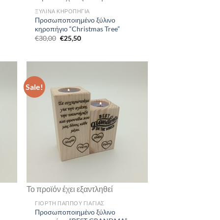
ΞΥΛΙΝΑ ΚΗΡΟΠΗΓΙΑ
Προσωποποιημένο ξύλινο
κηροπήγιο “Christmas Tree”
Original
Current
€
30,00
€
25,50
price
price
was:
is:
€30,00.
€25,50.
Sale!
Το προϊόν έχει εξαντληθεί
ΓΙΟΡΤΗ ΠΑΠΠΟΥ ΓΙΑΓΙΑΣ
Προσωποποιημένο ξύλινο