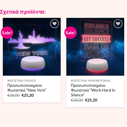
Σχετικά προϊόντα:
Sale!
Sale!
ΦΩΤΙΣΤΙΚΑ ΠΟΛΕΙΣ
ΦΩΤΙΣΤΙΚΑ INSPIRATIONAL
Προσωποποιημένο
Προσωποποιημένο
Φωτιστικό “New York”
Φωτιστικό “Work Hard In
Silence”
Original
Current
€
28,00
€
25,20
price
price
Original
Current
€
28,00
€
25,20
was:
is:
price
price
€28,00.
€25,20.
was:
is:
€28,00.
€25,20.