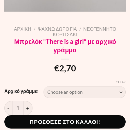
ΑΡΧΙΚΗ
/
ΨΑΧΝΩ ΔΩΡΟ ΓΙΑ
/
ΝΕΟΓΕΝΝΗΤΟ
ΚΟΡΙΤΣΑΚΙ
Μπρελόκ “There is a girl” με αρχικό
γράμμα
€
2,70
CLEAR
Αρχικό γράμμα
Μπρελόκ "There is a girl" με αρχικό γράμμα quantity
ΠΡΟΣΘΕΣΕ ΣΤΟ ΚΑΛΑΘΙ!