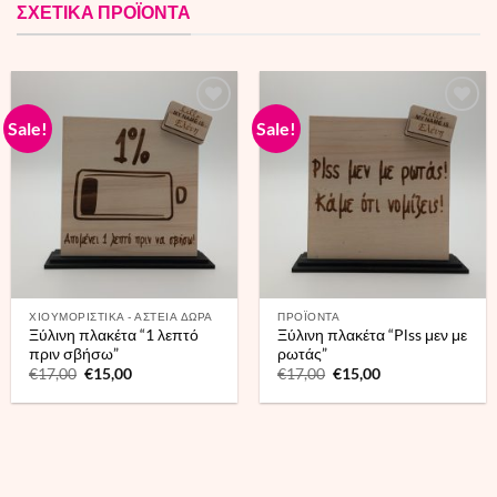
ΣΧΕΤΙΚΑ ΠΡΟΪΟΝΤΑ
Sale!
Sale!
ΧΙΟΥΜΟΡΙΣΤΙΚΑ - ΑΣΤΕΙΑ ΔΩΡΑ
ΠΡΟΪΟΝΤΑ
Ξύλινη πλακέτα “1 λεπτό
Ξύλινη πλακέτα “Plss μεν με
πριν σβήσω”
ρωτάς”
Original
Current
Original
Current
€
17,00
€
15,00
€
17,00
€
15,00
price
price
price
price
was:
is:
was:
is:
€17,00.
€15,00.
€17,00.
€15,00.