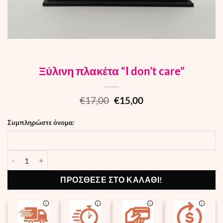
Ξύλινη πλακέτα “I don’t care”
Original
Current
€
17,00
€
15,00
price
price
was:
is:
Συμπληρώστε όνομα:
€17,00.
€15,00.
Ξύλινη πλακέτα "I don't care" quantity
ΠΡΟΣΘΕΣΕ ΣΤΟ ΚΑΛΑΘΙ!