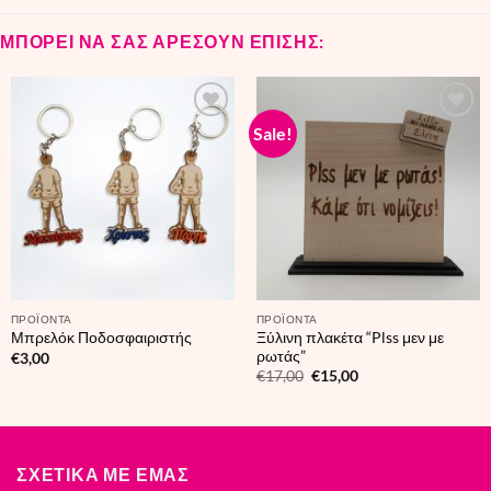
ΜΠΟΡΕΙ ΝΑ ΣΑΣ ΑΡΕΣΟΥΝ ΕΠΙΣΗΣ:
Sale!
ΠΡΟΪΟΝΤΑ
ΠΡΟΪΟΝΤΑ
Ξύλινη πλακέτα “Plss μεν με
Μπρελόκ Ποδοσφαιριστής
ρωτάς”
€
3,00
Original
Current
€
17,00
€
15,00
price
price
was:
is:
€17,00.
€15,00.
ΣΧΕΤΙΚΑ ΜΕ ΕΜΑΣ