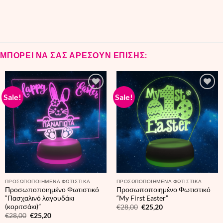
€28,00.
€25,20.
ΜΠΟΡΕΙ ΝΑ ΣΑΣ ΑΡΕΣΟΥΝ ΕΠΙΣΗΣ:
Sale!
Sale!
ΠΡΟΣΩΠΟΠΟΙΗΜΕΝΑ ΦΩΤΙΣΤΙΚΑ
ΠΡΟΣΩΠΟΠΟΙΗΜΕΝΑ ΦΩΤΙΣΤΙΚΑ
Προσωποποιημένο Φωτιστικό
Προσωποποιημένο Φωτιστικό
“Πασχαλινό λαγουδάκι
“My First Easter”
(κοριτσάκι)”
Original
Current
€
28,00
€
25,20
price
price
Original
Current
€
28,00
€
25,20
was:
is:
price
price