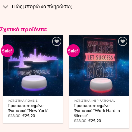
Πώς μπορώ να πληρώσω;
Σχετικά προϊόντα:
Sale!
Sale!
ΦΩΤΙΣΤΙΚΑ ΠΟΛΕΙΣ
ΦΩΤΙΣΤΙΚΑ INSPIRATIONAL
Προσωποποιημένο
Προσωποποιημένο
Φωτιστικό “New York”
Φωτιστικό “Work Hard In
Silence”
Original
Current
€
28,00
€
25,20
price
price
Original
Current
€
28,00
€
25,20
was:
is:
price
price
€28,00.
€25,20.
was:
is: