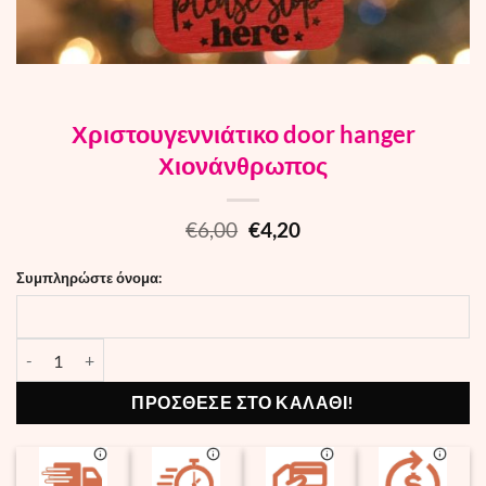
Χριστουγεννιάτικο door hanger
Χιονάνθρωπος
Original
Current
€
6,00
€
4,20
price
price
was:
is:
Συμπληρώστε όνομα:
€6,00.
€4,20.
Χριστουγεννιάτικο door hanger Χιονάνθρωπος quantity
ΠΡΟΣΘΕΣΕ ΣΤΟ ΚΑΛΑΘΙ!