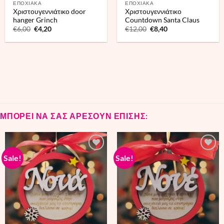
ΕΠΟΧΙΑΚΑ
ΕΠΟΧΙΑΚΑ
Χριστουγεννιάτικο door
Χριστουγεννιάτικο
hanger Grinch
Countdown Santa Claus
Original
Current
Original
Current
€
6,00
€
4,20
€
12,00
€
8,40
price
price
price
price
was:
is:
was:
is:
€6,00.
€4,20.
€12,00.
€8,40.
ΜΠΟΡΕΙ ΝΑ ΣΑΣ ΑΡΕΣΟΥΝ ΕΠΙΣΗΣ:
Sale!
Sale!