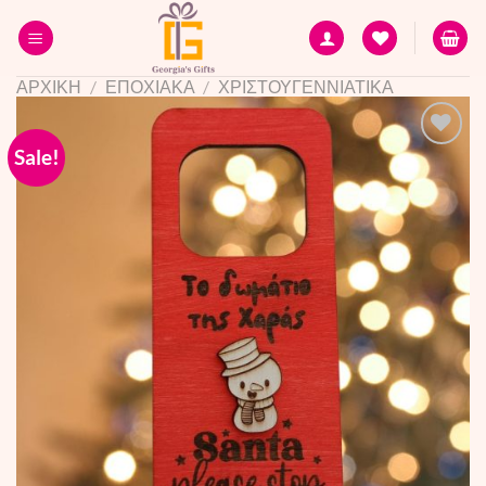
Skip
to
content
ΑΡΧΙΚΗ
/
ΕΠΟΧΙΑΚΑ
/
ΧΡΙΣΤΟΥΓΕΝΝΙΑΤΙΚΑ
Sale!